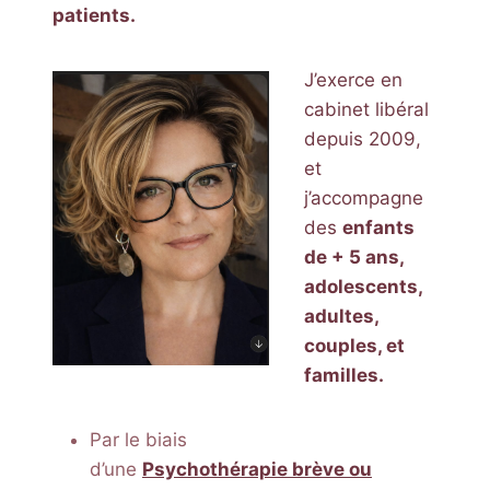
patients.
J’exerce en
cabinet libéral
depuis 2009,
et
j’accompagne
des
enfants
de + 5 ans,
adolescents,
adultes,
couples, et
familles.
Par le biais
d’une
Psychothérapie brève ou