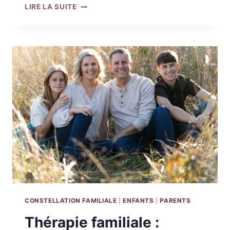
THÉRAPIE
LIRE LA SUITE
POUR
ENFANTS
ET
ADOLESCENTS
:
POURQUOI
CONSULTER
ENTRE
5
ET
18
ANS,
ET
PLUS
?
CONSTELLATION FAMILIALE
|
ENFANTS
|
PARENTS
Thérapie familiale :