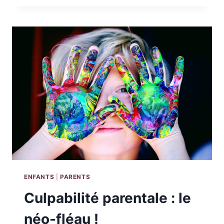
TROP
VOS
ÉCRANS
!
ENFANTS
|
PARENTS
Culpabilité parentale : le
néo-fléau !