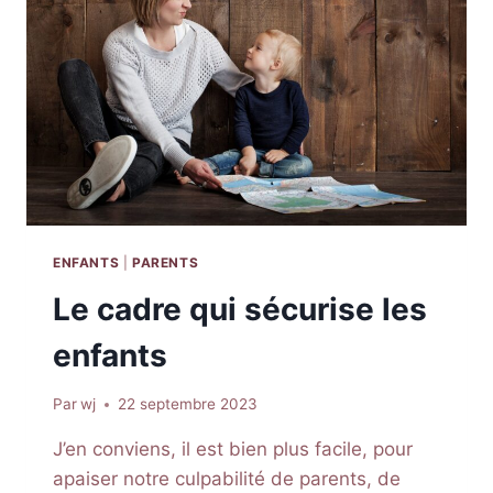
ENFANTS
|
PARENTS
Le cadre qui sécurise les
enfants
Par
wj
22 septembre 2023
J’en conviens, il est bien plus facile, pour
apaiser notre culpabilité de parents, de