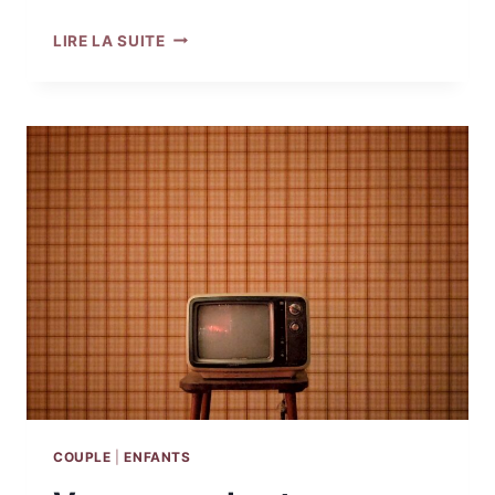
SYMPTÔMES
LIRE LA SUITE
ANXIEUX
ET
DÉPRESSIFS
CHEZ
L’ENFANT
ET
L’ADOLESCENT
:
COMMENT
LES
RECONNAÎTRE
COUPLE
|
ENFANTS