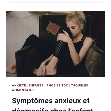
:
POURQUOI
CONSULTER
ET
DANS
QUELLES
SITUATIONS
?
ANXIÉTÉ
|
ENFANTS
|
PHOBIES TOC
|
TROUBLES
ALIMENTAIRES
Symptômes anxieux et