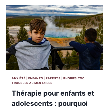
QUI
NE
VEULENT
PLUS
ALLER
À
L’ÉCOLE
:
COMPRENDRE
ET
ACCOMPAGNER
AVEC
JUSTESSE
ANXIÉTÉ
|
ENFANTS
|
PARENTS
|
PHOBIES TOC
|
TROUBLES ALIMENTAIRES
Thérapie pour enfants et
adolescents : pourquoi