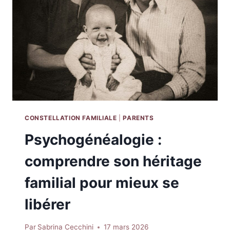
LES
REDOUTENT
(ET
COMMENT
EN
FAIRE
UNE
VRAIE
RÉUSSITE)
CONSTELLATION FAMILIALE
|
PARENTS
Psychogénéalogie :
comprendre son héritage
familial pour mieux se
libérer
Par
Sabrina Cecchini
17 mars 2026