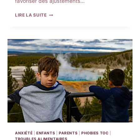
favoriser des ajustements…
PROBLÈMES
LIRE LA SUITE
FAMILIAUX
:
COMPRENDRE
LES
DIFFICULTÉS
ET
TROUVER
DES
SOLUTIONS
PSYCHOLOGIQUES
ADAPTÉES
ANXIÉTÉ
|
ENFANTS
|
PARENTS
|
PHOBIES TOC
|
TROUBLES ALIMENTAIRES