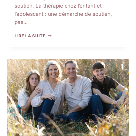
soutien. La thérapie chez l’enfant et
l’adolescent : une démarche de soutien,
pas…
THÉRAPIE
LIRE LA SUITE
POUR
ENFANTS
ET
ADOLESCENTS
:
POURQUOI
CONSULTER
ENTRE
5
ET
18
ANS,
ET
PLUS
?